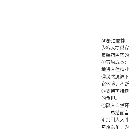
(4)
舒适便捷
为客人提供宾
集装箱民宿的
①
节约成本：
地进入住宿业
②
灵感源源不
宿体验，不断
③
支持可持续
的负担。
④
融入自然环
总结而言
更加引人入胜
崭露头角，为